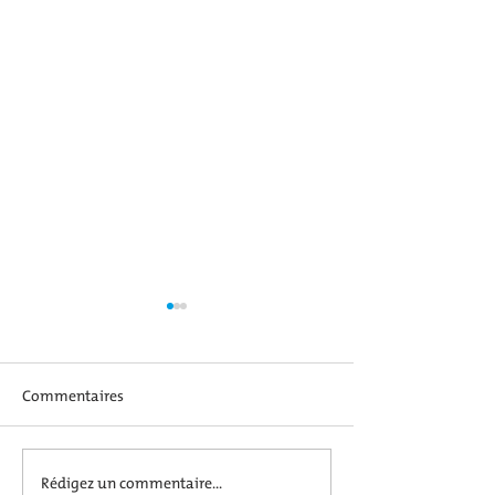
Commentaires
SOIRÉE HALLOWEEN
Rédigez un commentaire...
Soirée Hallowee