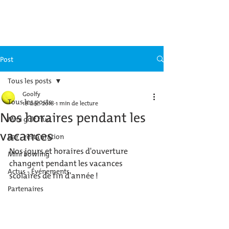
GOOLFY MULHOUSE
Post
Tous les posts
Goolfy
Tous les posts
18 déc. 2018
1 min de lecture
Nos horaires pendant les
Mini golf fluo
vacances
Bar - restauration
Nos jours et horaires d'ouverture 
Mini bowling
changent pendant les vacances 
Actus - Événements
scolaires de fin d'année !
Partenaires