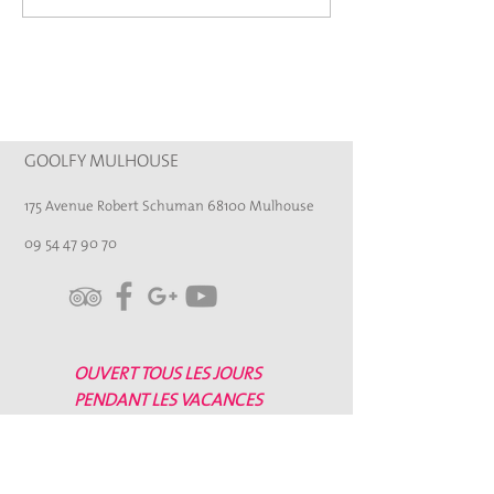
Goolfy De Mulh
GOOLFY MULHOUSE
175 Avenue Robert Schuman 68100 Mulhouse
09 54 47 90 70
OUVERT TOUS LES JOURS
PENDANT LES VACANCES
HORAIRES
Hors
VACANCES SCOLAIRES
(SANS RÉSERVATION)
LUNDI
Fermé