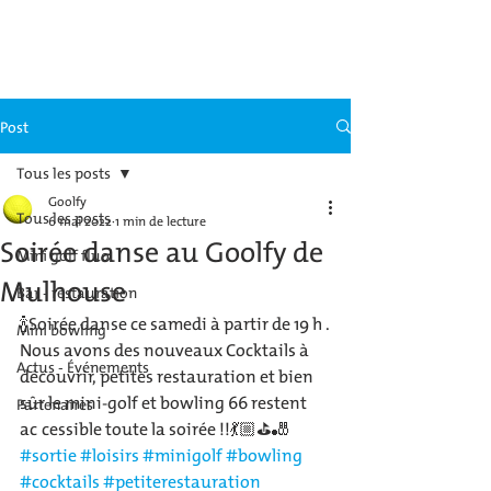
GOOLFY MULHOUSE
Post
Tous les posts
Goolfy
Tous les posts
6 mai 2022
1 min de lecture
Soirée danse au Goolfy de
Mini golf fluo
Mulhouse
Bar - restauration
🍾Soirée danse ce samedi à partir de 19 h .
Mini bowling
Nous avons des nouveaux Cocktails à 
Actus - Événements
découvrir, petites restauration et bien 
sûr le mini-golf et bowling 66 restent 
Partenaires
accessible toute la soirée !!💃🏼⛳️🎳 
#sortie
#loisirs
#minigolf
#bowling
#cocktails
#petiterestauration