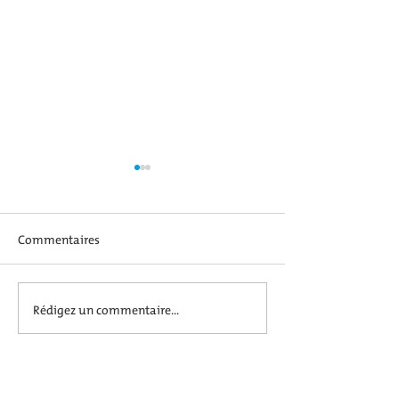
Commentaires
Joyeux Noël
Soirée Hallowee
Rédigez un commentaire...