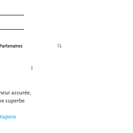
Plus...
Partenaires
eur assurée, 
une superbe 
#apero