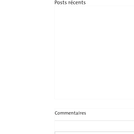
Posts récents
Joyeuses fêtes de Pâques
Commentaires
Le Goolfy de Mulhouse vous
souhaite de très belles fêtes de