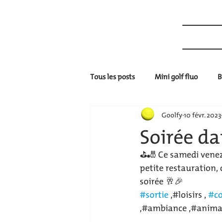
GOOLFY MULHOUSE
ACCUEI
Tous les posts
Mini golf fluo
B
Goolfy
10 févr. 2023
Soirée d
⛳️🎳 Ce samedi vene
petite restauration, 
soirée 🥂🎉
#sortie
 ,#loisirs , 
#co
,#ambiance ,#anima