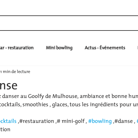
L
INFOS
MINI GOLF
VOS EVENEMENTS
ar - restauration
Mini bowling
Actus - Événements
1 min de lecture
anse
z danser au Goolfy de Mulhouse, ambiance et bonne hum
cocktails, smoothies , glaces, tous les ingrédients pour 
cktails
 ,#restauration ,# mini-golf , 
#bowling
 ,#danse , 
tion