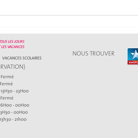
Joyeux Noël
Soir
OUS LES JOURS
 LES VACANCES
NOUS TROUVER
VACANCES SCOLAIRES
ERVATION)
rmé
rmé
30 - 23H00
rmé
H00 - 00H00
30 - 00H00
13h30 - 21h00