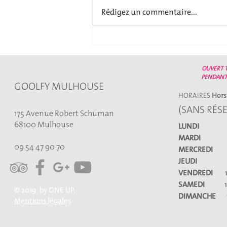
Pâques. Nous serons ouvert tout
Rédigez un commentaire...
le week-end de Pâques ,
Vendredi,Samedi,Dimanche,Lund
i à partir de 13 h30. Pour les
enfants nous organisons
OUVERT T
PENDANT
GOOLFY MULHOUSE
HORAIRES
Hors
(SANS RÉS
175 Avenue Robert Schuman
68100 Mulhouse
LUNDI
Fe
MARDI
Fe
09 54 47 90 70
MERCREDI
13H
JEUDI
Fe
VENDREDI
16
SAMEDI
13H
© 2019 by ONE UP.
DIMANCHE
Mentions légales