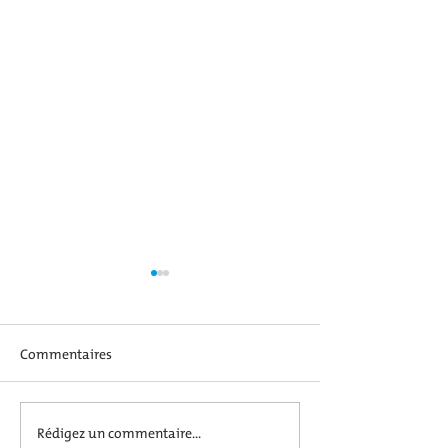
Commentaires
SOIRÉE HALLOWEEN
Rédigez un commentaire...
Soirée Hallowee