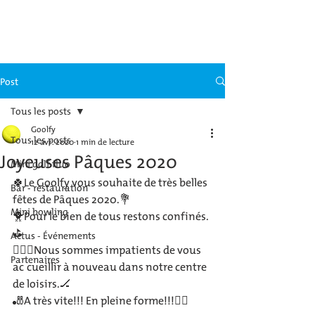
GOOLFY MULHOUSE
Post
Tous les posts
Goolfy
Tous les posts
12 avr. 2020
1 min de lecture
Joyeuses Pâques 2020
Mini golf fluo
🍀Le Goolfy vous souhaite de très belles 
Bar - restauration
fêtes de Pâques 2020.💐
Mini bowling
🐥Pour le bien de tous restons confinés.
⛳️
Actus - Événements
🏌🏼‍♀️Nous sommes impatients de vous 
Partenaires
accueillir à nouveau dans notre centre 
de loisirs.🏒
🎳A très vite!!! En pleine forme!!!🧘‍♂️