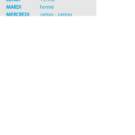
MARDI
Fermé
MERCREDI
13H30 - 23H00
JEUDI
Fermé
VENDREDI
16H00 - 00H00
SAMEDI
13H30 - 00H00
DIMANCHE
13h30 - 21h00
NOUS TROUVER