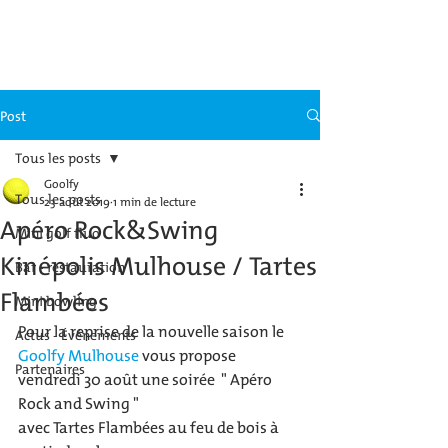
GOOLFY MULHOUSE
Post
Tous les posts
Goolfy
Tous les posts
23 août 2019
1 min de lecture
Apéro Rock&Swing
Mini golf fluo
Kinépolis Mulhouse / Tartes
Bar - restauration
Flambées
Mini bowling
Pour la reprise de la nouvelle saison le 
Actus - Événements
Goolfy Mulhouse
 vous propose 
Partenaires
vendredi 30 août une soirée  " Apéro 
Rock and Swing " 
avec Tartes Flambées au feu de bois à 