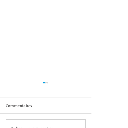
Commentaires
SOIRÉE HALLOWEEN
Rédigez un commentaire...